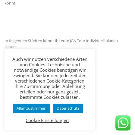
könnt.
In folgenden Städten könnt Ihr eure JGA Tour individuell planen
lassen.
Auch wir nutzen verschiedene Arten
JGA Tour Düsseldorf
von Cookies. Technische und
notwendige Cookies benötigen wir
JGA Tour Hannover
zwingend. Sie können jederzeit den
JGA Tour Köln
verschiedenen Cookie-Kategorien
JGA Tour Ruhrgebiet
Ihre Zustimmung oder Ablehnung
erteilen oder nur ganz gezielt
JGA Tour Frankfurt
bestimmte Cookies zulassen.
Allen zustimmen
Datenschutz
Cookie Einstellungen