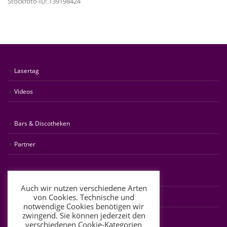
Stockfoto-ID: 139198424
Lasertag
Videos
Bars & Discotheken
Partner
Beauty Tipps
Auch wir nutzen verschiedene Arten
von Cookies. Technische und
FAQ
notwendige Cookies benötigen wir
zwingend. Sie können jederzeit den
verschiedenen Cookie-Kategorien