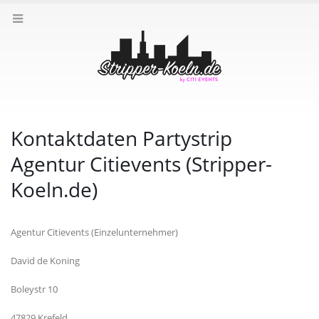
Kontaktdaten Partystrip
Agentur Citievents (Stripper-
Koeln.de)
Agentur Citievents (Einzelunternehmer)
David de Koning
Boleystr 10
47829 Krefeld